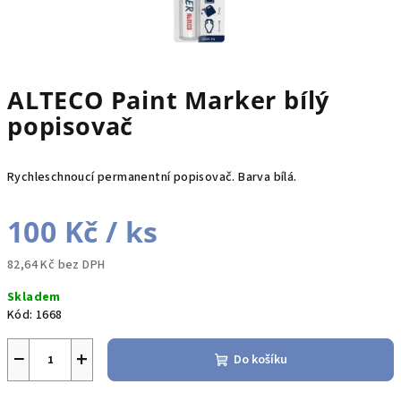
ALTECO Paint Marker bílý
popisovač
Rychleschnoucí permanentní popisovač. Barva bílá.
100 Kč
/ ks
82,64 Kč bez DPH
Měrná
Skladem
cena:
Kód:
1668
−
+
Do košíku