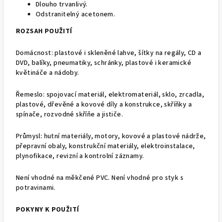
Dlouho trvanlivý.
Odstranitelný acetonem.
ROZSAH POUŽITÍ
Domácnost: plastové i skleněné lahve, šítky na regály, CD a
DVD, balíky, pneumatiky, schránky, plastové i keramické
květináče a nádoby.
Řemeslo: spojovací materiál, elektromateriál, sklo, zrcadla,
plastové, dřevěné a kovové díly a konstrukce, skříňky a
spínače, rozvodné skříňe a jističe.
Průmysl: hutní materiály, motory, kovové a plastové nádrže,
přepravní obaly, konstrukční materiály, elektroinstalace,
plynofikace, revizní a kontrolní záznamy.
Není vhodné na měkčené PVC. Není vhodné pro styk s
potravinami.
POKYNY K POUŽITÍ