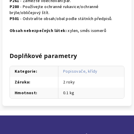
P261
- Zamezte vdechování par.
P280
- Používejte ochranné rukavice/ochranné
brýle/obličejový štít.
P501
- Odstraňte obsah/obal podle státních předpisů.
Obsah nebezpečných látek:
xylen, směs isomerů
Doplňkové parametry
Kategorie
:
Popisovače, křídy
Záruka
:
2 roky
Hmotnost
:
0.1 kg
Z
á