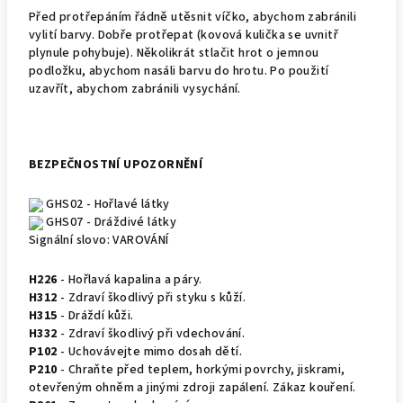
Před protřepáním řádně utěsnit víčko, abychom zabránili
vylití barvy. Dobře protřepat (kovová kulička se uvnitř
plynule pohybuje). Několikrát stlačit hrot o jemnou
podložku, abychom nasáli barvu do hrotu. Po použití
uzavřít, abychom zabránili vysychání.
BEZPEČNOSTNÍ UPOZORNĚNÍ
GHS02 - Hořlavé látky
GHS07 - Dráždivé látky
Signální slovo:
VAROVÁNÍ
H226
- Hořlavá kapalina a páry.
H312
- Zdraví škodlivý při styku s kůží.
H315
- Dráždí kůži.
H332
- Zdraví škodlivý při vdechování.
P102
- Uchovávejte mimo dosah dětí.
P210
- Chraňte před teplem, horkými povrchy, jiskrami,
otevřeným ohněm a jinými zdroji zapálení. Zákaz kouření.