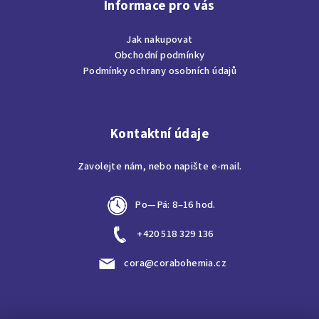
p
Informace pro vás
a
Jak nakupovat
t
Obchodní podmínky
í
Podmínky ochrany osobních údajů
Kontaktní údaje
Zavolejte nám, nebo napište e-mail.
Po—Pá: 8–16 hod.
+420 518 329 136
cora@corabohemia.cz