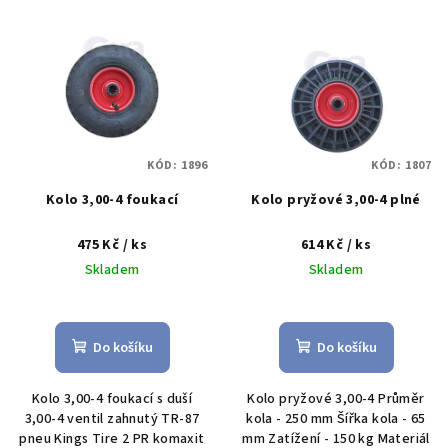
V
o
ý
d
p
u
i
k
s
t
p
ů
KÓD:
1896
KÓD:
1807
r
o
Kolo 3,00-4 foukací
Kolo pryžové 3,00-4 plné
d
475 Kč
/ ks
614 Kč
/ ks
u
Skladem
Skladem
k
t
ů
Do košíku
Do košíku
Kolo 3,00-4 foukací s duší
Kolo pryžové 3,00-4 Průměr
3,00-4 ventil zahnutý TR-87
kola - 250 mm Šířka kola - 65
pneu Kings Tire 2 PR komaxit
mm Zatížení - 150 kg Materiál