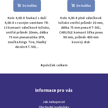
Do košíku
Do košíku
Kolo 4,00-8 foukací s duší
Kolo 4,00-8 plné válečkové
4,00-8 s rovným ventilem TR-
ložisko vnitřní průměr 20 mm,
13 komaxit válečkové ložisko,
délka 75 mm pneu KT-501,
vnitřní průměr 20mm, délka
CARLISLE komaxit šířka pneu
75 mm pneumatika 2PR,
90 mm, průměr 400 mm
značka Kings Tire, hladký
kovový disk
dezén KT-501...
4
položek celkem
O
v
Z
l
á
á
p
d
Informace pro vás
a
a
c
Jak nakupovat
t
í
Obchodní podmínky