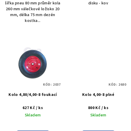
šířka pneu 80 mm průměr kola
disku - kov
260 mm válečkové ložisko 20
mm, délka 75 mm dezén
kostka...
KÓD:
2037
KÓD:
2680
Kolo 4,80/4,00-8 foukací
Kolo 4,00-8 plné
627 Kč
/ ks
800 Kč
/ ks
Skladem
Skladem