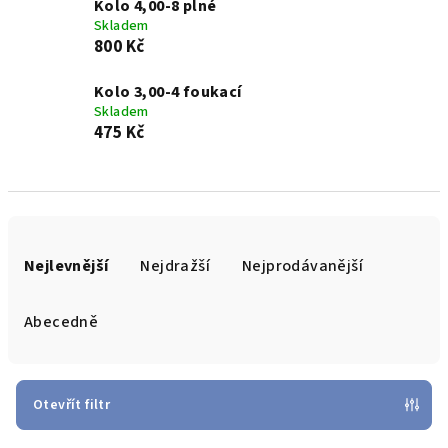
Kolo 4,00-8 plné
Skladem
800 Kč
Kolo 3,00-4 foukací
Skladem
475 Kč
Ř
a
Nejlevnější
Nejdražší
Nejprodávanější
z
e
Abecedně
n
í
p
Otevřít filtr
r