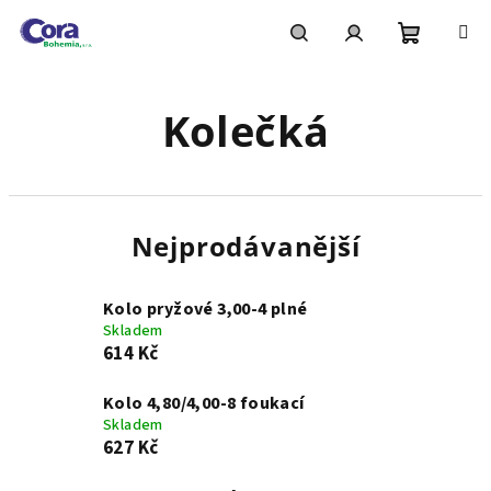
Přejít
na
obsah
Nákupní
Hledat
Přihlášení
Kolečká
košík
Nejprodávanější
Kolo pryžové 3,00-4 plné
Skladem
614 Kč
Kolo 4,80/4,00-8 foukací
Skladem
627 Kč