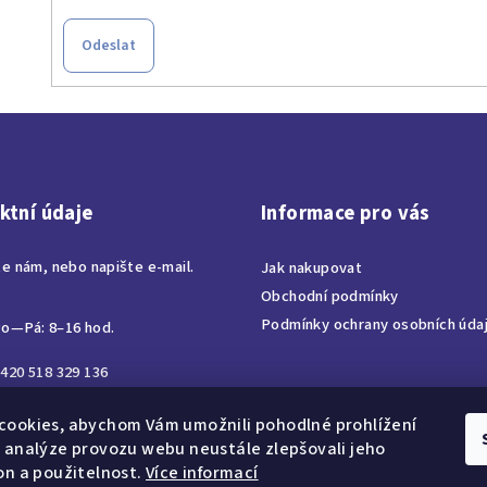
Odeslat
ktní údaje
Informace pro vás
te nám, nebo napište e-mail.
Jak nakupovat
Obchodní podmínky
Podmínky ochrany osobních úda
o—Pá: 8–16 hod.
420 518 329 136
ora@corabohemia.cz
cookies, abychom Vám umožnili pohodlné prohlížení
 analýze provozu webu neustále zlepšovali jeho
on a použitelnost.
Více informací