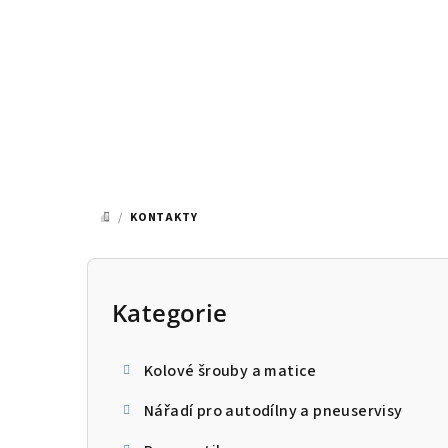
Přejít
na
obsah
/
KONTAKTY
DOMŮ
P
o
Kategorie
Přeskočit
kategorie
s
Kolové šrouby a matice
t
Nářadí pro autodílny a pneuservisy
r