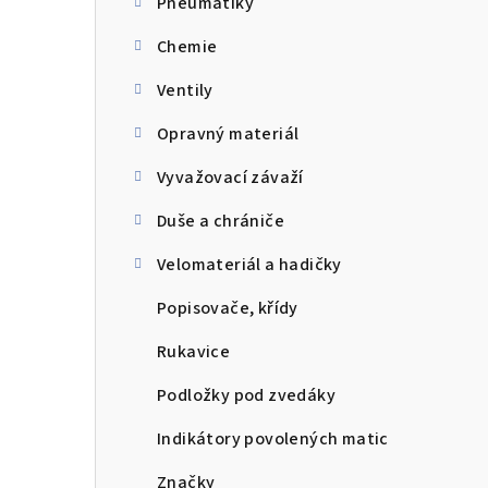
Pneumatiky
a
Chemie
n
n
Ventily
í
Opravný materiál
p
Vyvažovací závaží
a
Duše a chrániče
n
Velomateriál a hadičky
e
Popisovače, křídy
l
Rukavice
Podložky pod zvedáky
Indikátory povolených matic
Značky