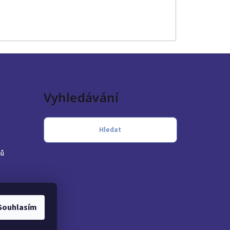
Vyhledávání
Hledat
jů
Souhlasím