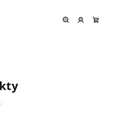
Hledat
Přihlášení
Nákupní
košík
kty
O