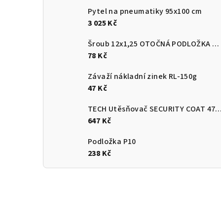
Pytel na pneumatiky 95x100 cm
3 025 Kč
Šroub 12x1,25 OTOČNÁ PODLOŽKA ROVNÁ
78 Kč
Závaží nákladní zinek RL-150g
47 Kč
TECH Utěsňovač SECURITY COAT
647 Kč
Podložka P10
238 Kč