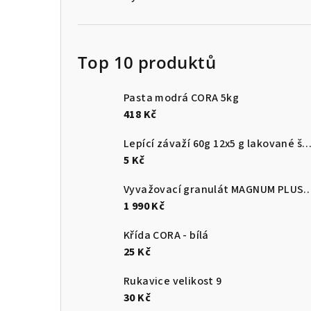
Top 10 produktů
Pasta modrá CORA 5kg
418 Kč
Lepící závaží 60g 12x5 g lakované š
5 Kč
Vyvažovací granulát MAGNUM
1 990 Kč
Křída CORA - bílá
25 Kč
Rukavice velikost 9
30 Kč