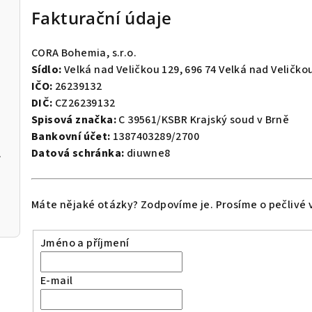
Fakturační údaje
CORA Bohemia, s.r.o.
Sídlo:
Velká nad Veličkou 129, 696 74 Velká nad Veličko
IČO:
26239132
DIČ:
CZ26239132
Spisová značka:
C 39561/KSBR Krajský soud v Brně
Bankovní účet:
1387403289/2700
Datová schránka:
diuwne8
 470ml
Máte nějaké otázky? Zodpovíme je. Prosíme o pečlivé 
Jméno a příjmení
E-mail