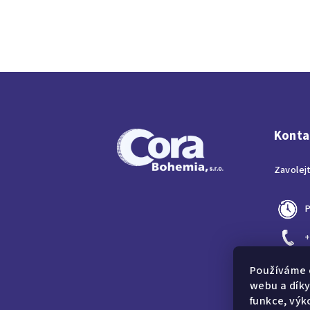
Z
á
p
Konta
a
Zavolej
t
í
P
+
c
Používáme 
webu a díky
funkce, výk