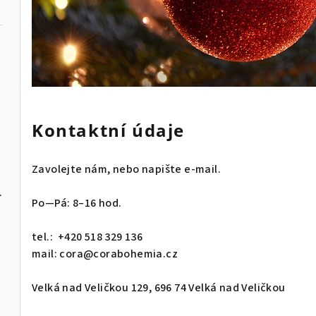
Kontaktní údaje
edé
Zavolejte nám, nebo napište e-mail.
 PLUS 8kg
Po—Pá: 8–16 hod.
tel.: +420 518 329 136
mail: cora@corabohemia.cz
Velká nad Veličkou 129, 696 74 Velká nad Veličkou