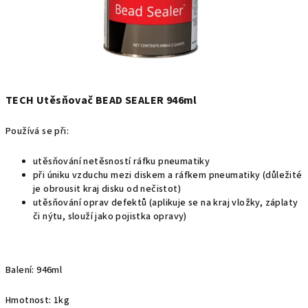
TECH Utěsňovač BEAD SEALER 946ml
Používá se při:
utěsňování netěsností ráfku pneumatiky
při úniku vzduchu mezi diskem a ráfkem pneumatiky (důležité
je obrousit kraj disku od nečistot)
utěsňování oprav defektů (aplikuje se na kraj vložky, záplaty
či nýtu, slouží jako pojistka opravy)
Balení: 946ml
Hmotnost: 1kg