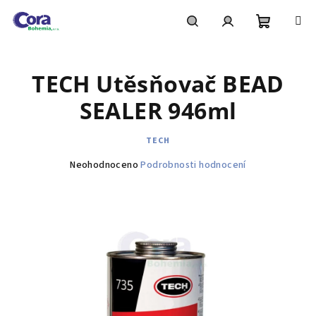
Přejít
na
obsah
Nákupní
Hledat
Přihlášení
TECH Utěsňovač BEAD
košík
SEALER 946ml
TECH
Průměrné
Neohodnoceno
Podrobnosti hodnocení
hodnocení
produktu
je
0,0
z
5
hvězdiček.