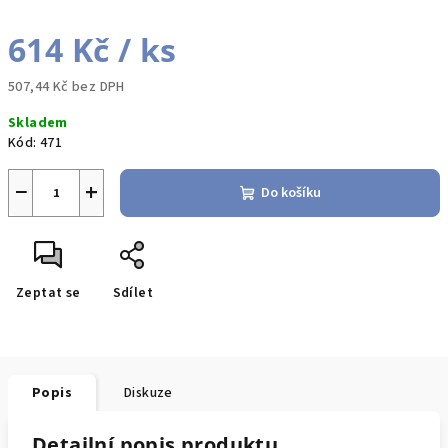
614 Kč
/ ks
507,44 Kč bez DPH
Měrná
Skladem
cena:
Kód:
471
−
+
Do košíku
Zeptat se
Sdílet
Popis
Diskuze
Detailní popis produktu