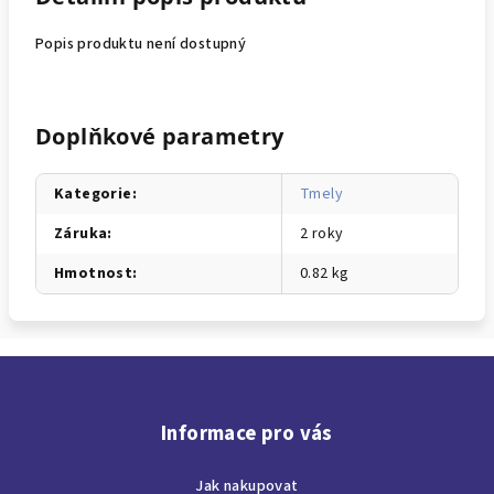
Popis produktu není dostupný
Doplňkové parametry
Kategorie
:
Tmely
Záruka
:
2 roky
Hmotnost
:
0.82 kg
Z
á
p
Informace pro vás
a
Jak nakupovat
t