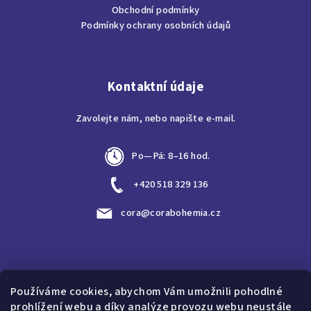
Obchodní podmínky
í
Podmínky ochrany osobních údajů
Kontaktní údaje
Zavolejte nám, nebo napište e-mail.
Po—Pá: 8–16 hod.
+420 518 329 136
cora@corabohemia.cz
Vyhledávání
Používáme cookies, abychom Vám umožnili pohodlné
prohlížení webu a díky analýze provozu webu neustále