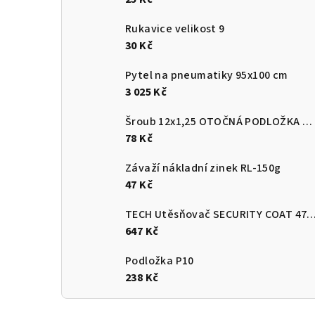
Rukavice velikost 9
30 Kč
Pytel na pneumatiky 95x100 cm
3 025 Kč
Šroub 12x1,25 OTOČNÁ PODLOŽKA ROVNÁ
78 Kč
Závaží nákladní zinek RL-150g
47 Kč
TECH Utěsňovač SECURITY COAT
647 Kč
Podložka P10
238 Kč