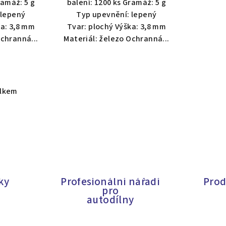
ramáž: 5 g
balení: 1200 ks Gramáž: 5 g
 lepený
Typ upevnění: lepený
zdiček.
ka: 3,8 mm
Tvar: plochý Výška: 3,8 mm
Ochranná...
Materiál: železo Ochranná...
elkem
ky
Profesionální nářadí
Prod
pro
autodílny