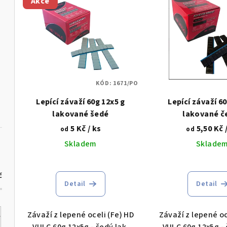
Akce
ý
n
p
í
i
p
s
r
p
KÓD:
1671/PO
o
Lepící závaží 60g 12x5 g
Lepící závaží 6
r
d
lakované šedé
lakované č
o
u
5 Kč
/ ks
5,50 Kč
od
od
d
Skladem
Sklade
k
u
t
č
k
Detail
Detail
ů
t
Závaží z lepené oceli (Fe) HD
Závaží z lepené oc
ů