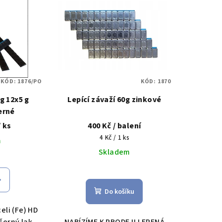
KÓD:
1876/PO
KÓD:
1870
0g 12x5 g
Lepící závaží 60g zinkové
erné
/ ks
400 Kč
/ balení
Měrná
4 Kč / 1 ks
m
cena:
Skladem
Do košíku
eli (Fe) HD