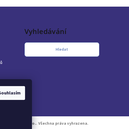
Vyhledávání
Hledat
jů
Souhlasím
RA Bohemia, s.r.o.
. Všechna práva vyhrazena.