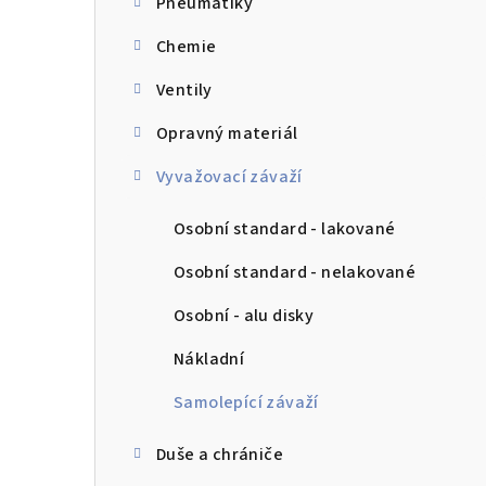
Pneumatiky
a
Chemie
n
n
Ventily
í
Opravný materiál
p
Vyvažovací závaží
a
Osobní standard - lakované
n
Osobní standard - nelakované
e
Osobní - alu disky
l
Nákladní
Samolepící závaží
Duše a chrániče