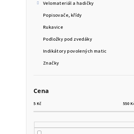
Velomateriál a hadičky
Popisovače, křídy
Rukavice
Podložky pod zvedáky
Indikátory povolených matic
Značky
Cena
5
Kč
550
K