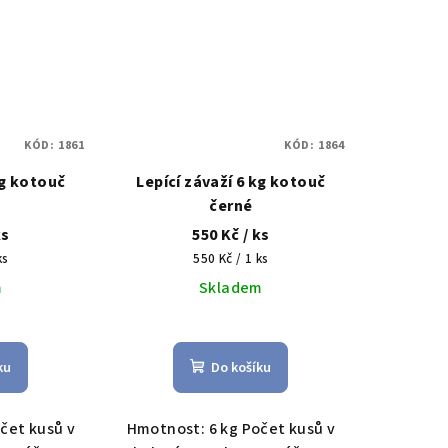
KÓD:
1861
KÓD:
1864
kg kotouč
Lepící závaží 6 kg kotouč
černé
ks
550 Kč
/ ks
Měrná
ks
550 Kč / 1 ks
cena:
m
Skladem
měrné
nocení
ku
Do košíku
duktu
čet kusů v
Hmotnost: 6 kg Počet kusů v