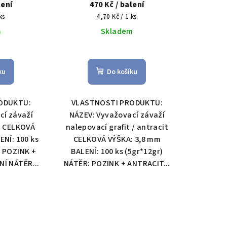
lení
470 Kč
/ balení
Měrná
ks
4,70 Kč / 1 ks
cena:
m
Skladem
ku
Do košíku
ODUKTU:
VLASTNOSTI PRODUKTU:
cí závaží
NÁZEV: Vyvažovací závaží
é CELKOVÁ
nalepovací grafit / antracit
ENÍ: 100 ks
CELKOVÁ VÝŠKA: 3,8 mm
: POZINK +
BALENÍ: 100 ks (5gr*12gr)
Í NÁTĚR...
NÁTĚR: POZINK + ANTRACIT...