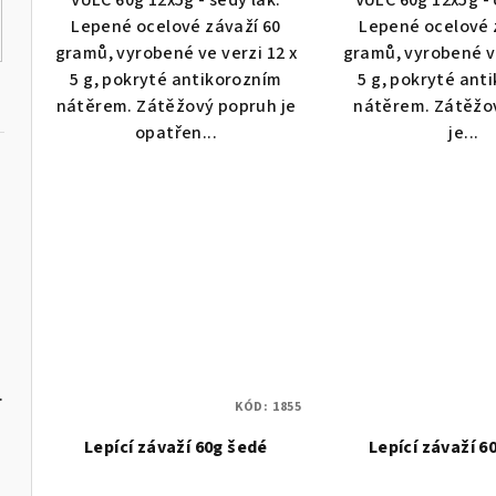
VULC 60g 12x5g - šedý lak.
VULC 60g 12x5g - 
Lepené ocelové závaží 60
Lepené ocelové 
gramů, vyrobené ve verzi 12 x
gramů, vyrobené ve
5 g, pokryté antikorozním
5 g, pokryté ant
nátěrem. Zátěžový popruh je
nátěrem. Zátěžo
opatřen...
je...
edé
 PLUS 8kg
KÓD:
1855
Lepící závaží 60g šedé
Lepící závaží 6