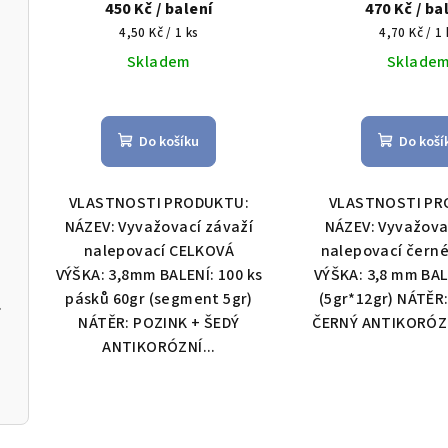
450 Kč
/ balení
470 Kč
/ ba
Měrná
Měrná
4,50 Kč / 1 ks
4,70 Kč / 1 
cena:
cena:
Skladem
Sklade
Do košíku
Do koší
VLASTNOSTI PRODUKTU:
VLASTNOSTI PR
NÁZEV: Vyvažovací závaží
NÁZEV: Vyvažova
nalepovací CELKOVÁ
nalepovací čern
VÝŠKA: 3,8mm BALENÍ: 100 ks
VÝŠKA: 3,8 mm BAL
pásků 60gr (segment 5gr)
(5gr*12gr) NÁTĚR
 470ml
NÁTĚR: POZINK + ŠEDÝ
ČERNÝ ANTIKORÓZN
ANTIKORÓZNÍ...