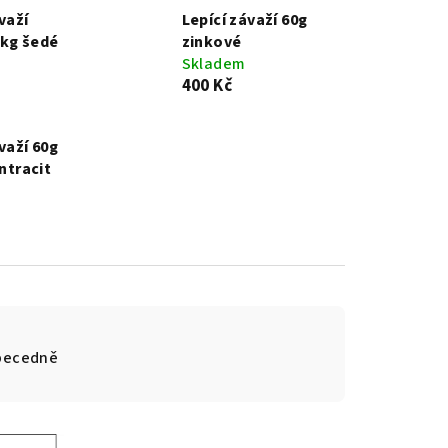
važí
Lepící závaží 60g
kg šedé
zinkové
Skladem
400 Kč
važí 60g
antracit
becedně