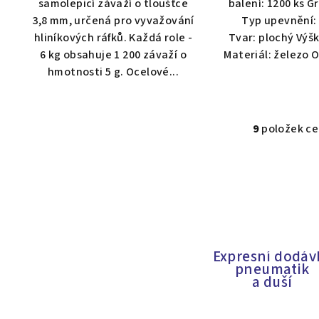
samolepicí závaží o tloušťce
balení: 1200 ks G
5
3,8 mm, určená pro vyvažování
Typ upevnění:
hvě
hliníkových ráfků. Každá role -
Tvar: plochý Výš
6 kg obsahuje 1 200 závaží o
Materiál: železo 
hmotnosti 5 g. Ocelové...
9
položek c
O
v
l
á
d
a
c
Expresní dodáv
pneumatik
í
a duší
p
r