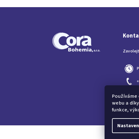
Z
á
p
Konta
a
Zavolej
t
í
P
+
c
Používáme 
webu a díky
funkce, výk
Nastaven