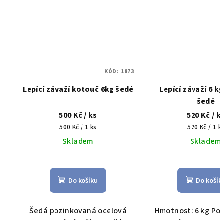
KÓD:
1873
Lepící závaží kotouč 6kg šedé
Lepící závaží 6 
šedé
500 Kč
/ ks
520 Kč
/ 
Měrná
Měrná
500 Kč / 1 ks
520 Kč / 1 
cena:
cena:
Skladem
Sklade
Prů
hod
Do košíku
Do koší
pro
je
5,0
Šedá pozinkovaná ocelová
Hmotnost: 6 kg Po
z