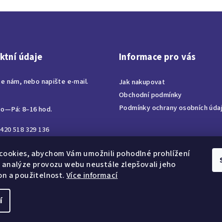
v
k
y
v
ktní údaje
Informace pro vás
ý
p
te nám, nebo napište e-mail.
Jak nakupovat
i
Obchodní podmínky
s
Podmínky ochrany osobních úda
o—Pá: 8–16 hod.
u
420 518 329 136
ora@corabohemia.cz
cookies, abychom Vám umožnili pohodlné prohlížení
 analýze provozu webu neustále zlepšovali jeho
on a použitelnost.
Více informací
í
Copyright 2026
CO