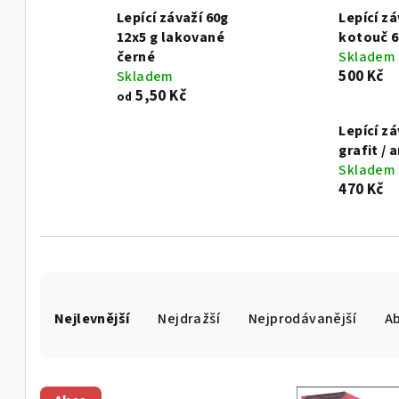
Lepící závaží 60g
Lepící zá
12x5 g lakované
kotouč 6
černé
Skladem
500 Kč
Skladem
5,50 Kč
od
Lepící zá
grafit / 
Skladem
470 Kč
Ř
Nejlevnější
Nejdražší
Nejprodávanější
A
a
z
V
e