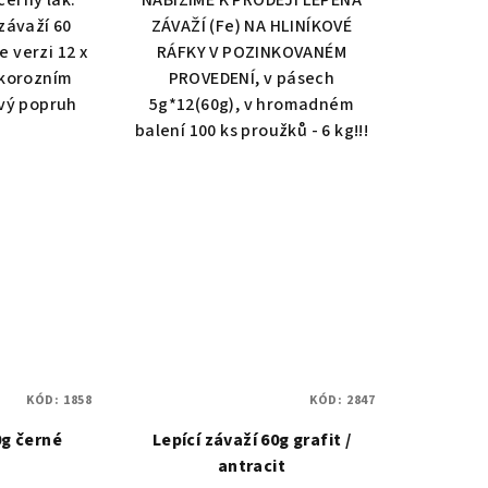
černý lak.
NABÍZÍME K PRODEJI LEPENÁ
závaží 60
ZÁVAŽÍ (Fe) NA HLINÍKOVÉ
 verzi 12 x
RÁFKY V POZINKOVANÉM
ikorozním
PROVEDENÍ, v pásech
vý popruh
5g*12(60g), v hromadném
balení 100 ks proužků - 6 kg!!!
KÓD:
1858
KÓD:
2847
0g černé
Lepící závaží 60g grafit /
antracit