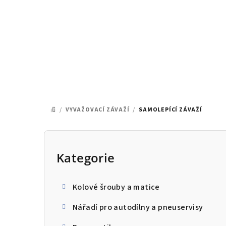
Přejít
na
obsah
/
VYVAŽOVACÍ ZÁVAŽÍ
/
SAMOLEPÍCÍ ZÁVAŽÍ
DOMŮ
P
o
Kategorie
Přeskočit
kategorie
s
Kolové šrouby a matice
t
Nářadí pro autodílny a pneuservisy
r