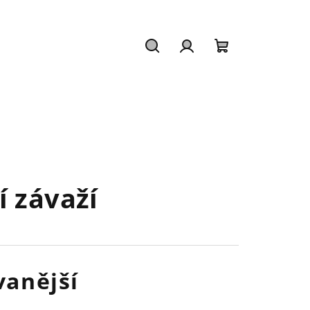
Hledat
Přihlášení
Nákupní
košík
í závaží
anější