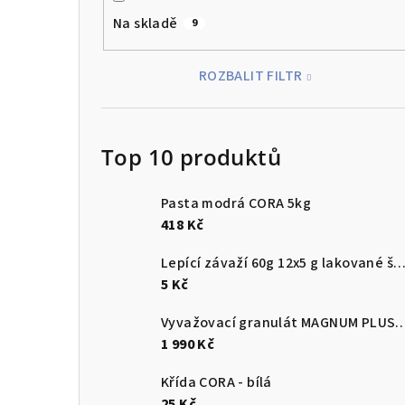
Na skladě
9
ROZBALIT FILTR
Top 10 produktů
Pasta modrá CORA 5kg
418 Kč
Lepící závaží 60g 12x5 g lakované š
5 Kč
Vyvažovací granulát MAGNUM
1 990 Kč
Křída CORA - bílá
25 Kč