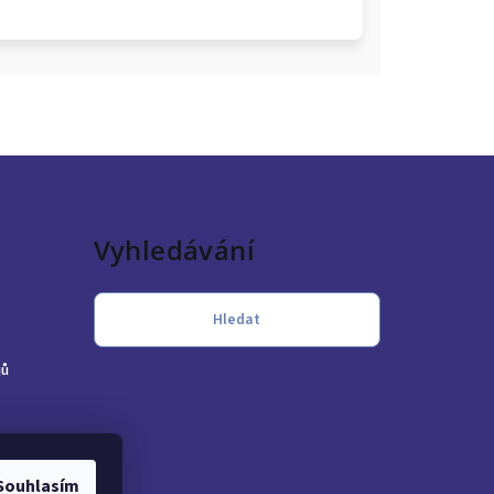
Vyhledávání
Hledat
jů
Souhlasím