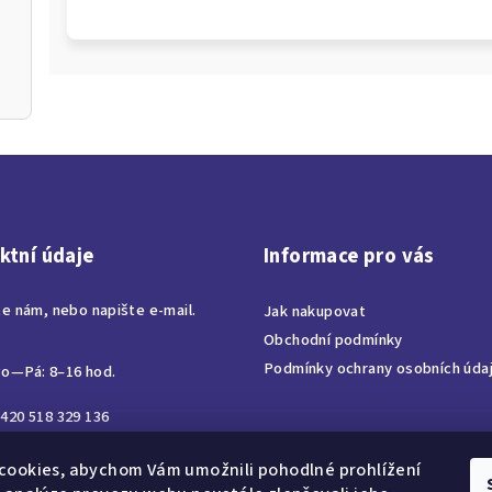
ktní údaje
Informace pro vás
te nám, nebo napište e-mail.
Jak nakupovat
Obchodní podmínky
Podmínky ochrany osobních úda
o—Pá: 8–16 hod.
420 518 329 136
ora@corabohemia.cz
cookies, abychom Vám umožnili pohodlné prohlížení