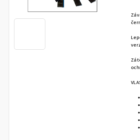
hod
pro
Záv
je
čern
0,0
z
Lep
5
ver
hvě
Zát
och
VLA