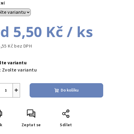
ENÍ
od
5,50 Kč
/ ks
4,55 Kč
bez DPH
ná
a:
lte variantu
:
Zvolte variantu
+
Do košíku
sk
Zeptat se
Sdílet