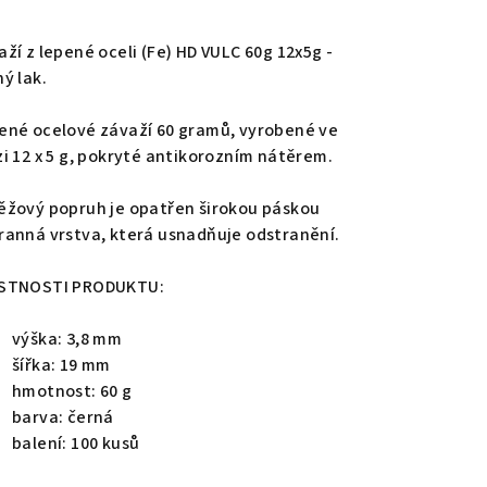
nocení
duktu
aží z lepené oceli (Fe) HD VULC 60g 12x5g -
ý lak.
ené ocelové závaží 60 gramů, vyrobené ve
zi 12 x 5 g, pokryté antikorozním nátěrem.
zdiček.
ěžový popruh je opatřen širokou páskou
ranná vrstva, která usnadňuje odstranění.
STNOSTI PRODUKTU:
výška: 3,8 mm
šířka: 19 mm
hmotnost: 60 g
barva: černá
balení: 100 kusů