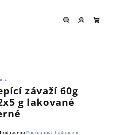
Hledat
Přihlášení
Nákupní
košík
VULC
epící závaží 60g
2x5 g lakované
erné
měrné
hodnoceno
Podrobnosti hodnocení