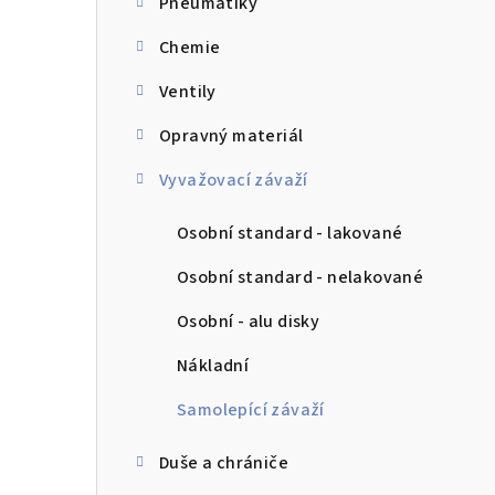
Pneumatiky
a
Chemie
n
n
Ventily
í
Opravný materiál
p
Vyvažovací závaží
a
Osobní standard - lakované
n
Osobní standard - nelakované
e
Osobní - alu disky
l
Nákladní
Samolepící závaží
Duše a chrániče