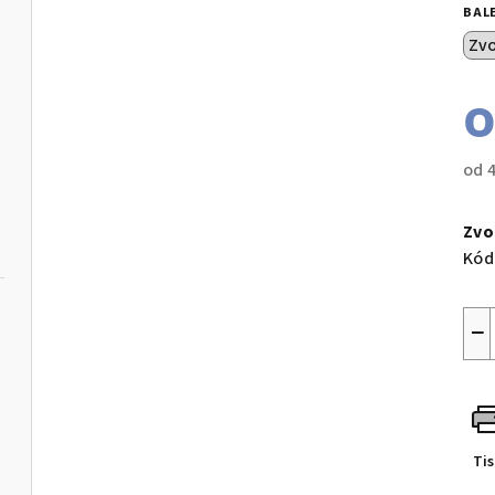
BAL
od
Měr
cen
Zvo
Kód
−
Ti
edé