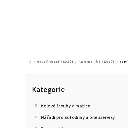
Přejít
na
obsah
/
VYVAŽOVACÍ ZÁVAŽÍ
/
SAMOLEPÍCÍ ZÁVAŽÍ
/
LEPÍ
DOMŮ
P
o
Kategorie
Přeskočit
kategorie
s
Kolové šrouby a matice
t
Nářadí pro autodílny a pneuservisy
r