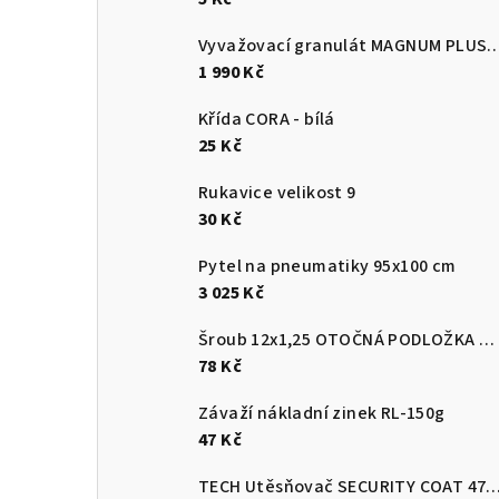
Vyvažovací granulát MAGNUM
1 990 Kč
Křída CORA - bílá
25 Kč
Rukavice velikost 9
30 Kč
Pytel na pneumatiky 95x100 cm
3 025 Kč
Šroub 12x1,25 OTOČNÁ PODLOŽKA ROVNÁ
78 Kč
Závaží nákladní zinek RL-150g
47 Kč
TECH Utěsňovač SECURITY COAT