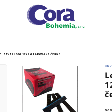
CÍ ZÁVAŽÍ 60G 12X5 G LAKOVANÉ ČERNÉ
HD 
L
1
č
Prů
Neo