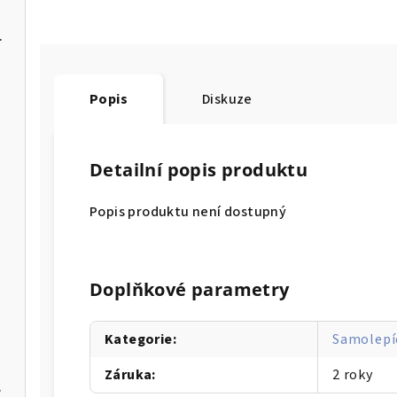
 PLUS 8kg
Popis
Diskuze
Detailní popis produktu
Popis produktu není dostupný
Doplňkové parametry
Kategorie
:
Samolepíc
Záruka
:
2 roky
 470ml