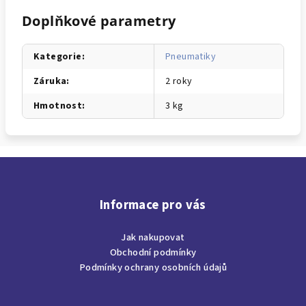
Doplňkové parametry
Kategorie
:
Pneumatiky
Záruka
:
2 roky
Hmotnost
:
3 kg
Z
á
p
Informace pro vás
a
Jak nakupovat
t
Obchodní podmínky
í
Podmínky ochrany osobních údajů