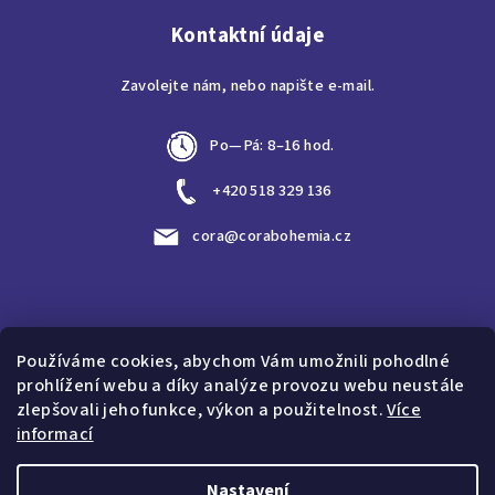
Kontaktní údaje
Zavolejte nám, nebo napište e-mail.
Po—Pá: 8–16 hod.
+420 518 329 136
cora@corabohemia.cz
Vyhledávání
Používáme cookies, abychom Vám umožnili pohodlné
prohlížení webu a díky analýze provozu webu neustále
Hledat
zlepšovali jeho funkce, výkon a použitelnost.
Více
informací
Nastavení