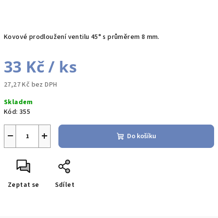
Kovové prodloužení ventilu 45° s průměrem 8 mm.
33 Kč
/ ks
27,27 Kč bez DPH
Měrná
Skladem
cena:
Kód:
355
−
+
Do košíku
Zeptat se
Sdílet