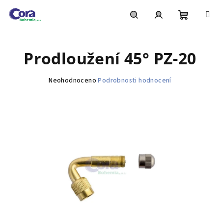
Přejít
na
obsah
Nákupní
Hledat
Přihlášení
Prodloužení 45° PZ-20
košík
Průměrné
Neohodnoceno
Podrobnosti hodnocení
hodnocení
produktu
je
0,0
z
5
hvězdiček.