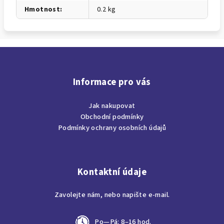
Hmotnost
:
0.2 kg
Z
á
p
Informace pro vás
a
Jak nakupovat
t
Obchodní podmínky
í
Podmínky ochrany osobních údajů
Kontaktní údaje
Zavolejte nám, nebo napište e-mail.
Po—Pá: 8–16 hod.