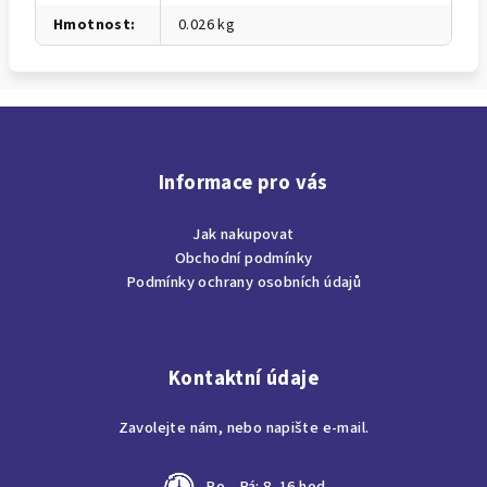
Hmotnost
:
0.026 kg
Z
á
p
Informace pro vás
a
Jak nakupovat
t
Obchodní podmínky
í
Podmínky ochrany osobních údajů
Kontaktní údaje
Zavolejte nám, nebo napište e-mail.
Po—Pá: 8–16 hod.