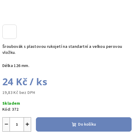
Šroubovák s plastovou rukojetí na standartní a velkou perovou
vložku.
Délka 126 mm.
24 Kč
/ ks
19,83 Kč bez DPH
Měrná
Skladem
cena:
Kód:
372
−
+
Do košíku