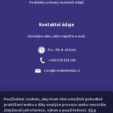
í
Podmínky ochrany osobních údajů
Kontaktní údaje
Zavolejte nám, nebo napište e-mail.
Po—Pá: 8–16 hod.
+420 518 329 136
cora@corabohemia.cz
Vyhledávání
Používáme cookies, abychom Vám umožnili pohodlné
prohlížení webu a díky analýze provozu webu neustále
Hledat
zlepšovali jeho funkce, výkon a použitelnost.
Více