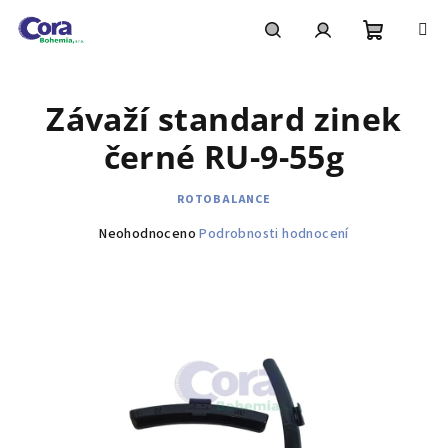
Přejít
na
obsah
Nákupní
Hledat
Přihlášení
Závaží standard zinek
košík
černé RU-9-55g
ROTOBALANCE
Průměrné
Neohodnoceno
Podrobnosti hodnocení
hodnocení
produktu
je
0,0
z
5
hvězdiček.