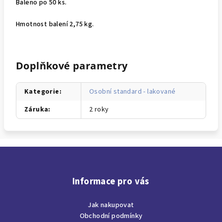
Baleno po 50 ks.
Hmotnost balení 2,75 kg.
Doplňkové parametry
Kategorie
:
Osobní standard - lakované
Záruka
:
2 roky
Z
á
p
Informace pro vás
a
Jak nakupovat
t
Obchodní podmínky