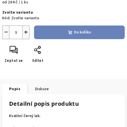
Měrná
od 26 Kč / 1 ks
cena:
Zvolte variantu
Kód:
Zvolte variantu
−
+
Do košíku
Zeptat se
Sdílet
Popis
Diskuze
Detailní popis produktu
Kvalitní černý lak.