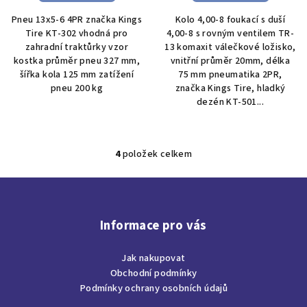
Pneu 13x5-6 4PR značka Kings
Kolo 4,00-8 foukací s duší
Tire KT-302 vhodná pro
4,00-8 s rovným ventilem TR-
zahradní traktůrky vzor
13 komaxit válečkové ložisko,
kostka průměr pneu 327 mm,
vnitřní průměr 20mm, délka
šířka kola 125 mm zatížení
75 mm pneumatika 2PR,
pneu 200 kg
značka Kings Tire, hladký
dezén KT-501...
4
položek celkem
O
v
Z
l
á
á
p
d
Informace pro vás
a
a
c
Jak nakupovat
t
í
Obchodní podmínky
í
p
Podmínky ochrany osobních údajů
r