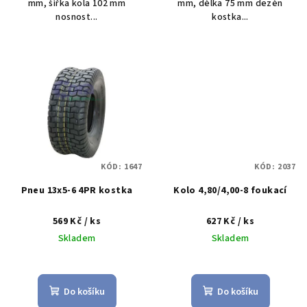
mm, šířka kola 102 mm
mm, délka 75 mm dezén
nosnost...
kostka...
KÓD:
1647
KÓD:
2037
Pneu 13x5-6 4PR kostka
Kolo 4,80/4,00-8 foukací
569 Kč
/ ks
627 Kč
/ ks
Skladem
Skladem
Do košíku
Do košíku