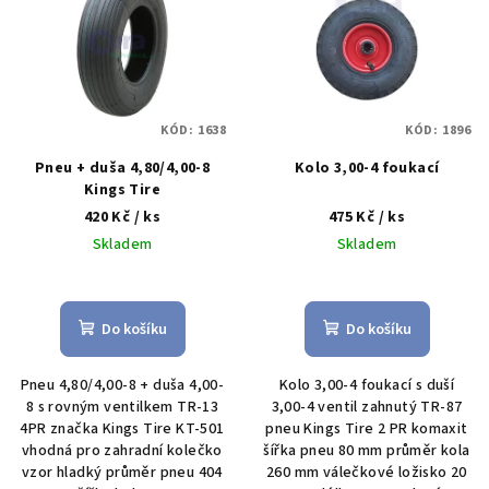
r
p
o
i
d
s
u
p
k
KÓD:
1638
KÓD:
1896
r
t
o
Pneu + duša 4,80/4,00-8
Kolo 3,00-4 foukací
ů
Kings Tire
d
420 Kč
/ ks
475 Kč
/ ks
u
Skladem
Skladem
k
t
ů
Do košíku
Do košíku
Pneu 4,80/4,00-8 + duša 4,00-
Kolo 3,00-4 foukací s duší
8 s rovným ventilkem TR-13
3,00-4 ventil zahnutý TR-87
4PR značka Kings Tire KT-501
pneu Kings Tire 2 PR komaxit
vhodná pro zahradní kolečko
šířka pneu 80 mm průměr kola
vzor hladký průměr pneu 404
260 mm válečkové ložisko 20