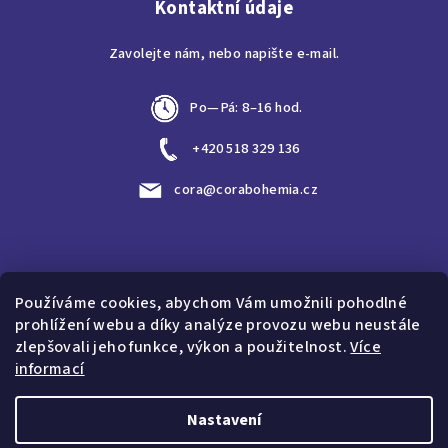
Kontaktní údaje
Zavolejte nám, nebo napište e-mail.
Po—Pá: 8–16 hod.
+420 518 329 136
cora@corabohemia.cz
Vyhledávání
Používáme cookies, abychom Vám umožnili pohodlné
prohlížení webu a díky analýze provozu webu neustále
Hledat
zlepšovali jeho funkce, výkon a použitelnost.
Více
informací
Nastavení
Copyright 2026
CORA Bohemia, s.r.o.
. Všechna práva