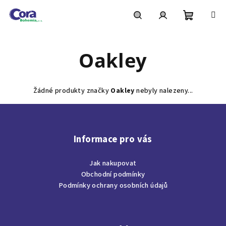
Přejít
na
obsah
Nákupní
Hledat
Přihlášení
Oakley
košík
Žádné produkty značky
Oakley
nebyly nalezeny...
Z
á
p
Informace pro vás
a
Jak nakupovat
t
Obchodní podmínky
í
Podmínky ochrany osobních údajů