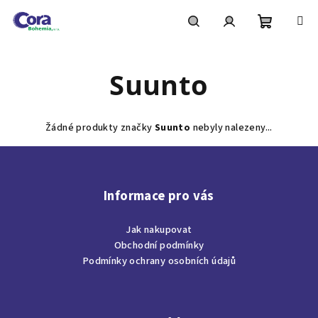
Přejít
na
obsah
Nákupní
Hledat
Přihlášení
Suunto
košík
Žádné produkty značky
Suunto
nebyly nalezeny...
Z
á
p
Informace pro vás
a
Jak nakupovat
t
Obchodní podmínky
í
Podmínky ochrany osobních údajů