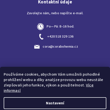
Kontaktní údaje
Zavolejte nám, nebo napište e-mail.
Po—Pá: 8–16 hod.
+420 518 329 136
cora@corabohemia.cz
Vyhledávání
Používáme cookies, abychom Vám umožnili pohodlné
prohlížení webu a díky analýze provozu webu neustále
Hledat
zlepšovali jeho funkce, výkon a použitelnost.
Více
informací
Nastavení
Copyright 2026
CORA Bohemia, s.r.o.
. Všechna práva