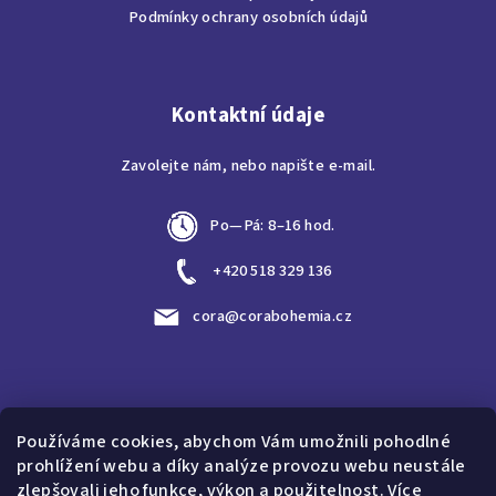
í
Podmínky ochrany osobních údajů
Kontaktní údaje
Zavolejte nám, nebo napište e-mail.
Po—Pá: 8–16 hod.
+420 518 329 136
cora@corabohemia.cz
Vyhledávání
Používáme cookies, abychom Vám umožnili pohodlné
prohlížení webu a díky analýze provozu webu neustále
Hledat
zlepšovali jeho funkce, výkon a použitelnost.
Více