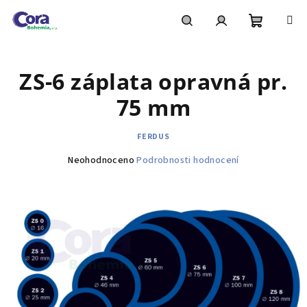
Přejít
na
obsah
Nákupní
Hledat
Přihlášení
ZS-6 záplata opravná pr.
košík
75 mm
FERDUS
Průměrné
Neohodnoceno
Podrobnosti hodnocení
hodnocení
produktu
je
0,0
z
5
hvězdiček.