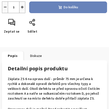
−
+
Do košíku
Zeptat se
Sdílet
Popis
Diskuze
Detailní popis produktu
Záplata ZS 6 na opravu duší - průměr 75 mm je určena k
rychlé a dokonalé opravě defektů pro všechny typy a
velikosti duší. Okolí defektu se před opravou očistí
čistícím
roztokem A
a natře se
vulkanizačním roztokem D
, po jehož
zaschnutí se na místo defektu dobře přitlačí záplata ZS.