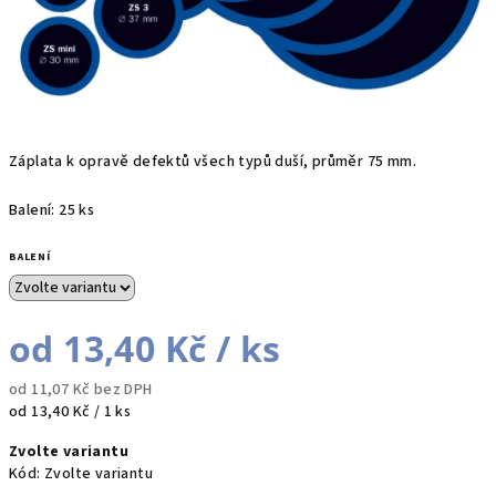
Záplata k opravě defektů všech typů duší, průměr 75 mm.
Balení: 25 ks
BALENÍ
od
13,40 Kč
/ ks
od
11,07 Kč
bez DPH
Měrná
od 13,40 Kč / 1 ks
cena:
Zvolte variantu
Kód:
Zvolte variantu