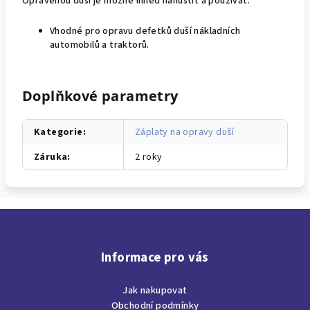
Opravenou duši je možné ihned nahustit a používat.
Vhodné pro opravu defetků duší nákladních
automobilů a traktorů.
Doplňkové parametry
Kategorie
:
Záplaty na opravy duší
Záruka
:
2 roky
Z
á
p
Informace pro vás
a
Jak nakupovat
t
Obchodní podmínky