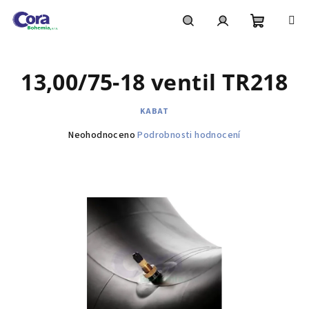
Přejít
na
obsah
Nákupní
Hledat
Přihlášení
13,00/75-18 ventil TR218
košík
KABAT
Průměrné
Neohodnoceno
Podrobnosti hodnocení
hodnocení
produktu
je
0,0
z
5
hvězdiček.