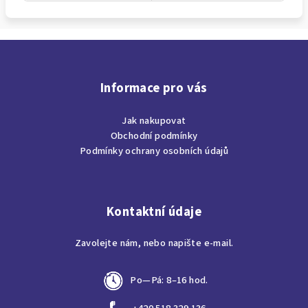
Z
á
p
Informace pro vás
a
Jak nakupovat
t
Obchodní podmínky
í
Podmínky ochrany osobních údajů
Kontaktní údaje
Zavolejte nám, nebo napište e-mail.
Po—Pá: 8–16 hod.