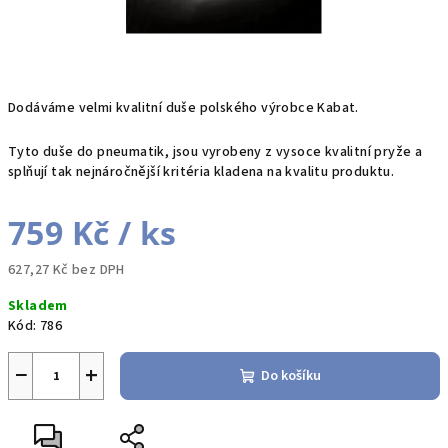
Dodáváme velmi kvalitní duše polského výrobce Kabat.
Tyto duše do pneumatik, jsou vyrobeny z vysoce kvalitní pryže a
splňují tak nejnáročnější kritéria kladena na kvalitu produktu.
759 Kč
/ ks
627,27 Kč bez DPH
Měrná
Skladem
cena:
Kód:
786
−
+
Do košíku