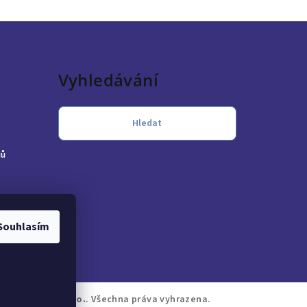
Vyhledávání
Hledat
jů
Souhlasím
RA Bohemia, s.r.o.
. Všechna práva vyhrazena.