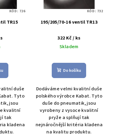
KÓD:
726
KÓD:
732
ntil TR15
195/205/70-16 ventil TR13
ks
322 Kč
/ ks
m
Skladem
ku
Do košíku
alitní duše
Dodáváme velmi kvalitní duše
Kabat. Tyto
polského výrobce Kabat. Tyto
ik, jsou
duše do pneumatik, jsou
e kvalitní
vyrobeny z vysoce kvalitní
jí tak
pryže a splňují tak
éria kladena
nejnáročnější kritéria kladena
oduktu.
na kvalitu produktu.