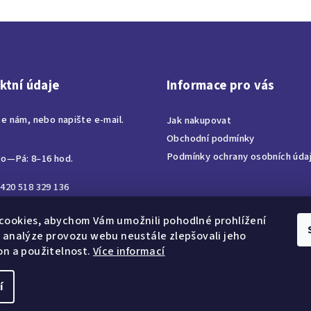
ktní údaje
Informace pro vás
te nám, nebo napište e-mail.
Jak nakupovat
Obchodní podmínky
Podmínky ochrany osobních úda
o—Pá: 8–16 hod.
420 518 329 136
ora@corabohemia.cz
cookies, abychom Vám umožnili pohodlné prohlížení
 analýze provozu webu neustále zlepšovali jeho
on a použitelnost.
Více informací
í
Copyright 2026
CO