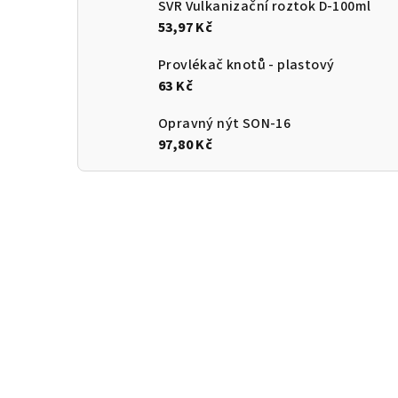
SVR Vulkanizační roztok D-100ml
53,97 Kč
Provlékač knotů - plastový
63 Kč
Opravný nýt SON-16
97,80 Kč