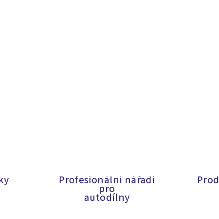
ky
Profesionální nářadí
Prod
pro
autodílny