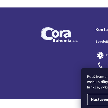
Z
á
p
Konta
a
Zavolej
t
í
P
+
c
Používáme 
webu a díky
funkce, výk
Nastaven