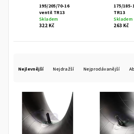
195/205/70-16
175/185-1
ventil TR13
TR13
Skladem
Skladem
322 Kč
263 Kč
Ř
Nejlevnější
Nejdražší
Nejprodávanější
A
a
z
V
e
ý
n
p
í
i
p