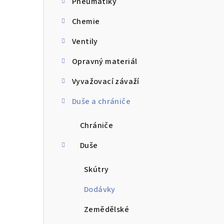
Pneumatiky
a
Chemie
n
n
Ventily
í
Opravný materiál
p
Vyvažovací závaží
a
Duše a chrániče
n
Chrániče
e
Duše
l
Skútry
Dodávky
Zemědělské