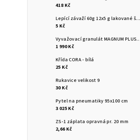
418 Kč
Lepící závaží 60g 12x5 g lakované š
5 Kč
Vyvažovací granulát MAGNUM
1 990 Kč
Křída CORA - bílá
25 Kč
Rukavice velikost 9
30 Kč
Pytel na pneumatiky 95x100 cm
3 025 Kč
ZS-1 záplata opravná pr. 20 mm
2,66 Kč