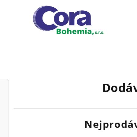
Dodá
Nejprodáv