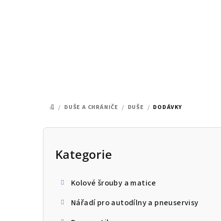
Přejít
na
obsah
/
DUŠE A CHRÁNIČE
/
DUŠE
/
DODÁVKY
DOMŮ
P
o
Kategorie
Přeskočit
kategorie
s
Kolové šrouby a matice
t
Nářadí pro autodílny a pneuservisy
r