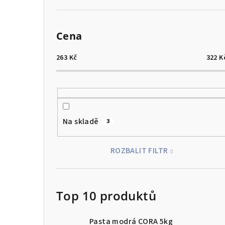
Cena
263
Kč
322
K
Na skladě
3
ROZBALIT FILTR
Top 10 produktů
Pasta modrá CORA 5kg