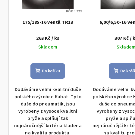
s
r
p
KÓD:
729
o
175/185-16 ventil TR13
6,00/6,50-16 ve
r
d
o
u
263 Kč
/ ks
307 Kč
/ 
d
Skladem
Sklade
k
u
t
k
Do košíku
Do koší
ů
t
Dodáváme velmi kvalitní duše
Dodáváme velmi kv
ů
polského výrobce Kabat. Tyto
polského výrobce 
duše do pneumatik, jsou
duše do pneumat
vyrobeny z vysoce kvalitní
vyrobeny z vysoc
pryže a splňují tak
pryže a splňu
nejnáročnější kritéria kladena
nejnáročnější krit
na kvalitu produktu.
na kvalitu pr