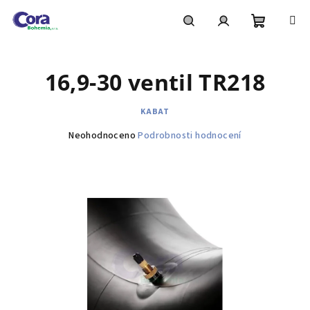
Přejít
na
obsah
Nákupní
Hledat
Přihlášení
16,9-30 ventil TR218
košík
KABAT
Průměrné
Neohodnoceno
Podrobnosti hodnocení
hodnocení
produktu
je
0,0
z
5
hvězdiček.