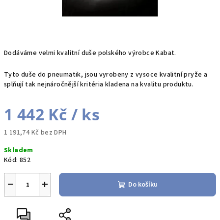
Dodáváme velmi kvalitní duše polského výrobce Kabat.
Tyto duše do pneumatik, jsou vyrobeny z vysoce kvalitní pryže a
splňují tak nejnáročnější kritéria kladena na kvalitu produktu.
1 442 Kč
/ ks
1 191,74 Kč bez DPH
Měrná
Skladem
cena:
Kód:
852
−
+
Do košíku