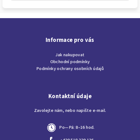
Z
á
p
Informace pro vás
a
Jak nakupovat
t
Obchodní podmínky
í
Podmínky ochrany osobních údajů
Kontaktní údaje
Zavolejte nám, nebo napište e-mail.
Po—Pá: 8–16 hod.