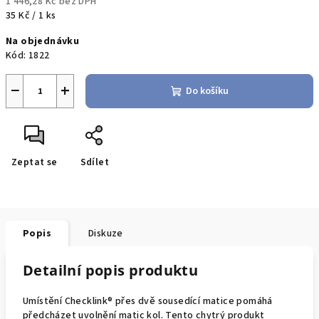
1 446,28 Kč bez DPH
Měrná
35 Kč / 1 ks
cena:
Na objednávku
Kód:
1822
−
+
Do košíku
Zeptat se
Sdílet
Popis
Diskuze
Detailní popis produktu
Umístění Checklink® přes dvě sousedící matice pomáhá
předcházet uvolnění matic kol. Tento chytrý produkt