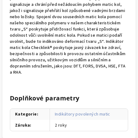
signalizuje a chrání před nežádoucím pohybem matic kol,
jakož i signalizuje přehřátí kol způsobené vadnými brzdami
nebo ložisky. Spojení dvou sousedních matic kola pomocí
našeho speciálního polymeru v našem charakteristickém
tvaru „S“ poskytuje přidržovací funkci, která způsobuje
odolnost vůči uvolnění matic kola. Pokud se matici podaří
uvolnit, bude to indikováno deformací tvaru „S“. Indikátor
matic kola Checklink® poskytuje jasný závazek ke zdraví,
bezpečnosti a způsobilosti k provozu ostatním účastníkům
silničního provozu, užitkovým vozidlům a silničním a
dopravním sdružením, jako jsou: DfT, FORS, DVSA, HSE, FTA
a RHA.
Doplňkové parametry
Kategorie
:
Indikátory povolených matic
Záruka
:
2 roky