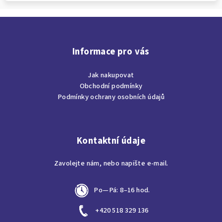
Z
á
p
Informace pro vás
a
Jak nakupovat
t
Obchodní podmínky
í
Podmínky ochrany osobních údajů
Kontaktní údaje
Zavolejte nám, nebo napište e-mail.
Po—Pá: 8–16 hod.
+420 518 329 136