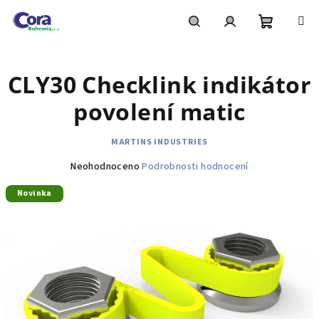
Přejít
na
obsah
Nákupní
Hledat
Přihlášení
CLY30 Checklink indikátor
košík
povolení matic
MARTINS INDUSTRIES
Průměrné
Neohodnoceno
Podrobnosti hodnocení
hodnocení
Novinka
produktu
je
0,0
z
5
hvězdiček.