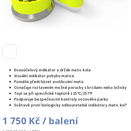
Dvouúčelový indikátor a držák matic kola
Vizuální indikátor pohybu matice
Pomáhá předcházet uvolňování matic
Označuje roztavením možné poruchy s brzdami nebo ložisky
Topí se při specifické teplotě 125ºC/257ºF
Podporuje bezpečnostní kontroly vozového parku
Světově první biologicky odbouratelné indikátory matic kol*
1 750 Kč
/ balení