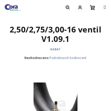
Přejít
na
obsah
Nákupní
Hledat
Přihlášení
2,50/2,75/3,00-16 ventil
košík
V1.09.1
KABAT
Průměrné
Neohodnoceno
Podrobnosti hodnocení
hodnocení
produktu
je
0,0
z
5
hvězdiček.