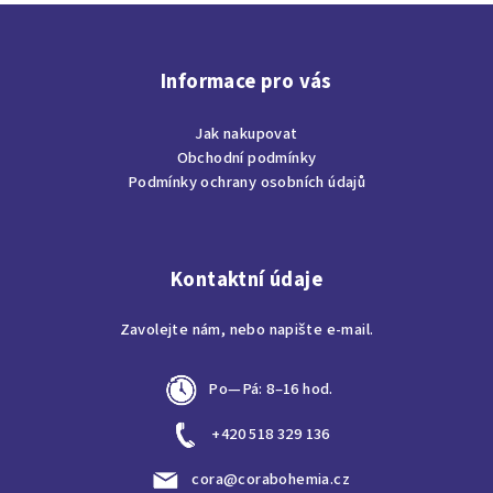
Z
á
p
Informace pro vás
a
Jak nakupovat
t
Obchodní podmínky
í
Podmínky ochrany osobních údajů
Kontaktní údaje
Zavolejte nám, nebo napište e-mail.
Po—Pá: 8–16 hod.
+420 518 329 136
cora@corabohemia.cz