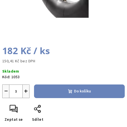
182 Kč
/ ks
150,41 Kč bez DPH
Měrná
Skladem
cena:
Kód:
1053
−
+
Do košíku
Zeptat se
Sdílet